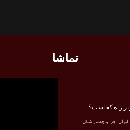
تماشا
یر راه کجاست؟
ر ایران. چرا و چطور شکل